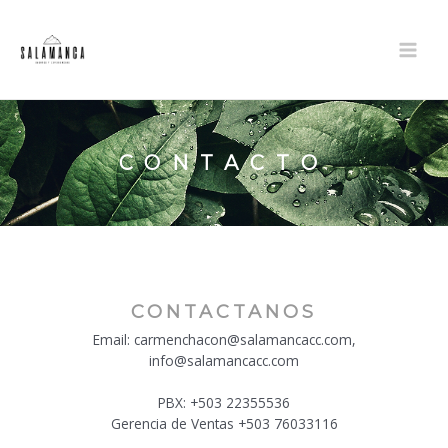
Ir
al
contenido
MAIN
MEN
CONTACTO
CONTACTANOS
Email: carmenchacon@salamancacc.com,
info@salamancacc.com
PBX: +503 22355536
Gerencia de Ventas +503 76033116